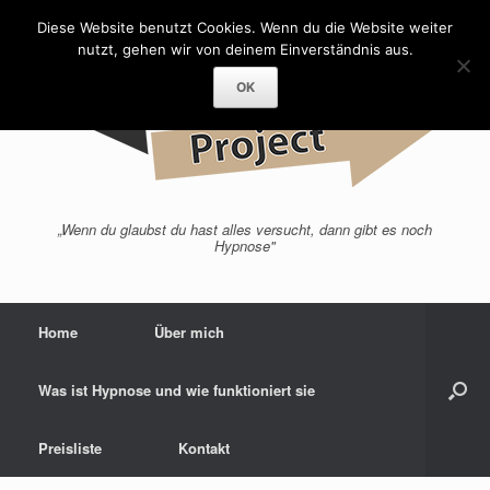
Zum
Diese Website benutzt Cookies. Wenn du die Website weiter
Inhalt
springen
nutzt, gehen wir von deinem Einverständnis aus.
OK
„Wenn du glaubst du hast alles versucht, dann gibt es noch
Hypnose"
Home
Über mich
Was ist Hypnose und wie funktioniert sie
Preisliste
Kontakt